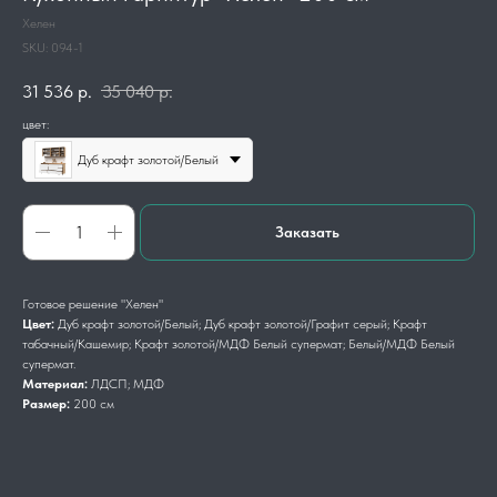
Хелен
SKU:
094-1
31 536
р.
35 040
р.
цвет:
Дуб крафт золотой/Белый
Заказать
Готовое решение "Хелен"
Цвет:
Дуб крафт золотой/Белый; Дуб крафт золотой/Графит серый; Крафт
табачный/Кашемир; Крафт золотой/МДФ Белый супермат; Белый/МДФ Белый
супермат.
Материал:
ЛДСП; МДФ
Размер:
200 см