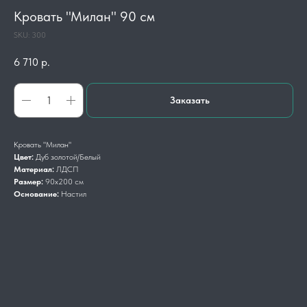
Кровать "Милан" 90 см
SKU:
300
6 710
р.
Заказать
Кровать "Милан"
Цвет:
Дуб золотой/Белый
Материал:
ЛДСП
Размер:
90х200 см
Основание:
Настил