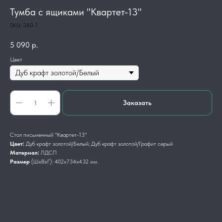
Тумба с ящиками "Квартет-13"
SKU:
280-1
5 090
р.
Цвет
Заказать
Стол письменный "Квартет-13"
Цвет:
Дуб крафт золотой/Белый; Дуб крафт золотой/Графит серый
Материал:
ЛДСП
Размер
(ШхВхГ): 402х734х432 мм.