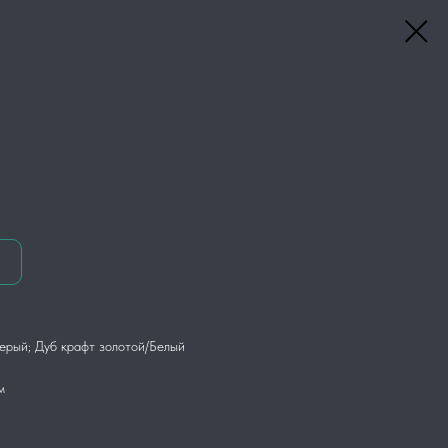
ерый; Дуб крафт золотой/Белый
м