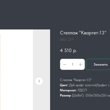
Стеллаж "Квартет-13"
SKU:
277
4 510
р.
Заказать
Стеллаж "Квартет-13"
Цвет:
Дуб крафт золотой/Графит с
Материал:
ЛДСП
Размер
(ШхВхГ): 550х1350х250 м