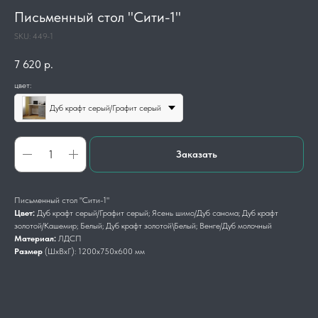
Письменный стол "Сити-1"
SKU:
449-1
7 620
р.
цвет:
Дуб крафт серый/Графит серый
Заказать
Письменный стол "Сити-1"
Цвет:
Дуб крафт серый/Графит серый; Ясень шимо/Дуб санома; Дуб крафт
золотой/Кашемир; Белый; Дуб крафт золотой\Белый; Венге/Дуб молочный
Материал:
ЛДСП
Размер
(ШхВхГ): 1200x750x600 мм