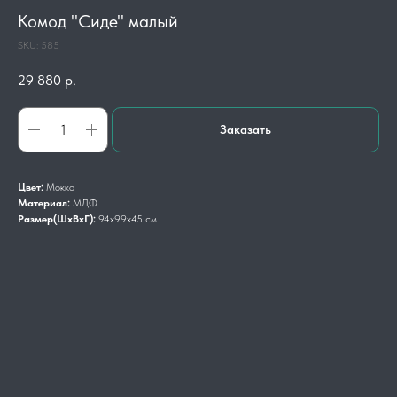
Комод "Сиде" малый
SKU:
585
29 880
р.
Заказать
Цвет:
Мокко
Материал:
МДФ
Размер(ШхВхГ):
94х99х45 см