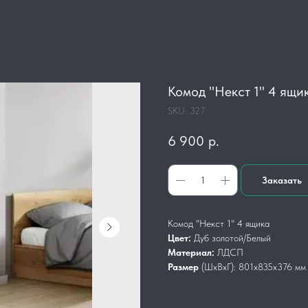
Комод "Некст 1" 4 ящи
SKU:
327
6 900
р.
Заказать
Комод "Некст 1" 4 ящика
Цвет:
Дуб золотой/Белый
Материал:
ЛДСП
Размер
(ШхВхГ): 801х835х376 мм