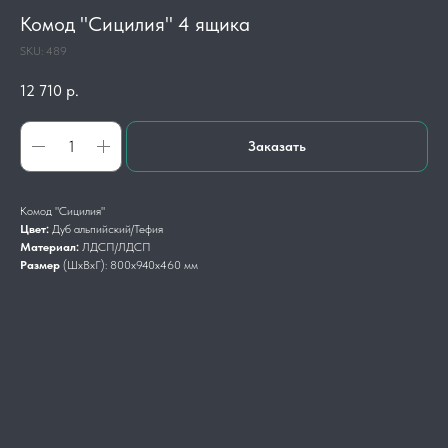
Комод "Сицилия" 4 ящика
SKU:
489
12 710
р.
Заказать
Комод "Сицилия"
Цвет:
Дуб альпийский/Тефия
Материал:
ЛДСП/ЛДСП
Размер
(ШхВхГ): 800х940х460 мм