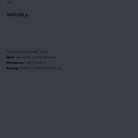
173
3690,00
р.
Заказать
Прикроватная тумба "Ирис"
Цвет:
Дуб крафт золотой/Белый
Материал:
ЛДСП/ЛДСП
Размер
(ШхВхГ): 485х530х425 мм