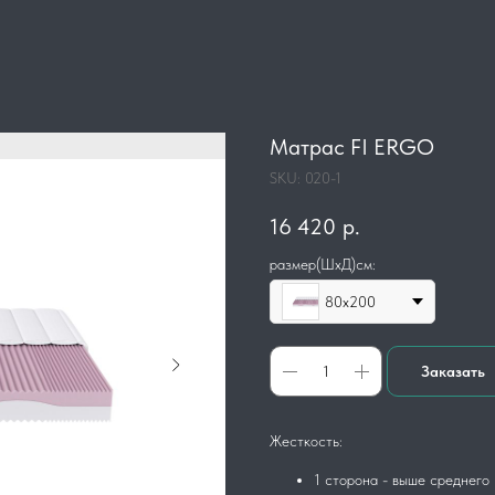
Матрас FI ERGO
SKU:
020-1
16 420
р.
размер(ШхД)см:
80х200
Заказать
Жесткость:
1 сторона - выше среднего