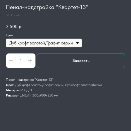
Пенал-надстройка "Квартет-13"
SKU:
274-1
2 500
р.
Цвет
Заказать
Пенал-надстройка "Квартет-13"
Цвет:
Дуб крафт золотой/Графит серый; Дуб крафт золотой/Белый
Материал:
ЛДСП
Размер
(ШхВхГ): 300х900х250 мм