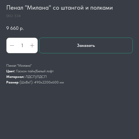
Пенал "Милана" со штангой и полками
SKU:
534
9 660
р.
Заказать
Пенал "Милана"
Цвет:
Гаскон пайн/Белый лофт
Материал:
ЛДСП/ЛДСП
Размер
(ШхВхГ): 490х2200х600 мм