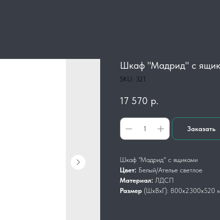
Шкаф "Мадрид" с ящи
SKU:
321
17 570
р.
Заказать
Шкаф "Мадрид" с ящиками
Цвет:
Белый/Ателье светлое
Материал:
ЛДСП
Размер
(ШхВхГ): 800x2300x520 