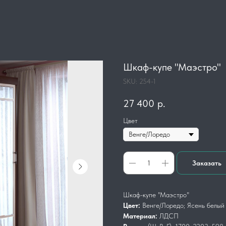
Шкаф-купе "Маэстро"
SKU:
254-1
27 400
р.
Цвет
Заказать
Шкаф-купе "Маэстро"
Цвет:
Венге/Лоредо; Ясень белый
Материал:
ЛДСП