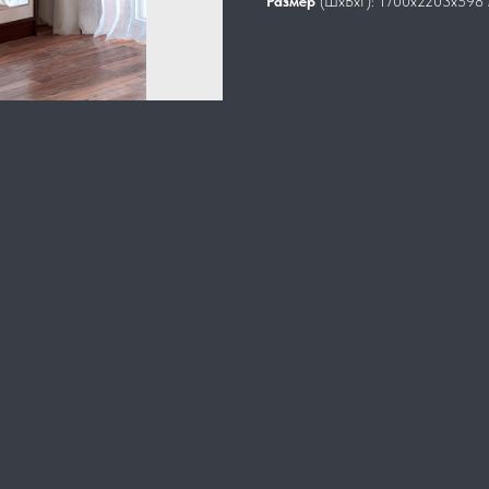
Размер
(ШхВхГ): 1700х2203х598