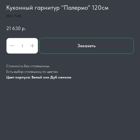
Кухонный гарнитур "Палермо" 120см
SKU:
568
21 630
р.
Заказать
Стоимость без столешницы
Есть выбор столешниц по цветам
Цвет корпуса: Белый или Дуб санома