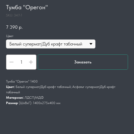
Тумба "Орегон"
SKU:
347-1
7 390
р.
Цвет
Заказать
Тумба "Орегон" 1400
Цвет:
Белый супермат/Дуб крафт табачный; Асфальт супермат/Дуб крафт
табачный
Материал:
ЛДСП/МДФ
Размер
(ШхВхГ): 1400х275х400 мм