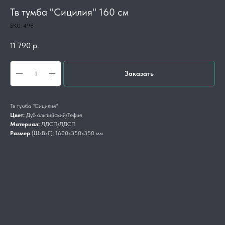
Тв тумба "Сицилия" 160 см
SKU:
498
11 790
р.
Заказать
Тв тумба "Сицилия"
Цвет:
Дуб альпийский/Тефия
Материал:
ЛДСП/ЛДСП
Размер
(ШхВхГ): 1600х350х350 мм