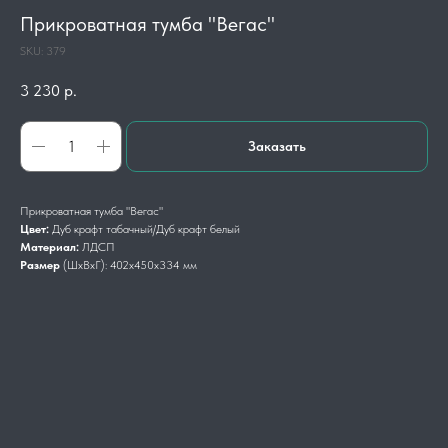
Прикроватная тумба "Вегас"
SKU:
379
3 230
р.
Заказать
Прикроватная тумба "Вегас"
Цвет:
Дуб крафт табачный/Дуб крафт белый
Материал:
ЛДСП
Размер
(ШхВхГ):
402х450х334 мм