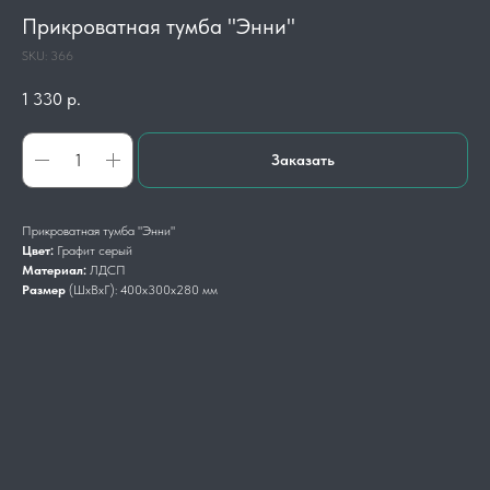
Прикроватная тумба "Энни"
SKU:
366
1 330
р.
Заказать
Прикроватная тумба "Энни"
Цвет:
Графит серый
Материал:
ЛДСП
Размер
(ШхВхГ):
400х300х280 мм